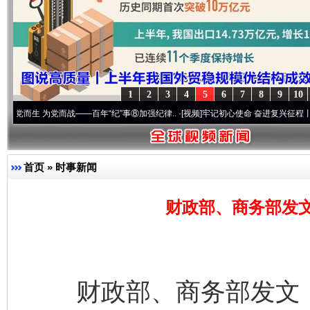
1
2
3
4
5
6
7
8
9
10
为党而战——百年“纪”事⑧加强纪律..
·[视频]
牢记初心使命 奋进复兴征程丨“转折之城”激
首页
»
时事新闻
财政部、商务部发
财政部、商务部发文，