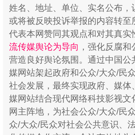
姓名、地址、单位、实名公布，让
或将被反映投诉举报的内容转至
代表本网赞同其观点和对其真实
东山县通报“牛蛙产品抗生素超标问题”
法
流传媒舆论为导向
，强化反腐和
营造良好舆论氛围。通过中国公共
媒网站架起政府和公众/大众/民
社会发展，最终实现政府、媒体、
媒网站结合现代网络科技影视文
网主阵地，为社会公众/大众/民
千年窑火 生生不息
一
众/大众/民众对社会公共意识、