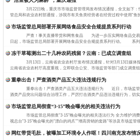
“活鱼被人为麻醉”，重庆通报
3月22日晚，重庆市市场监督管理局发布情况通报，全文如下
管总局和农业农村部通报，涉我市有关鱼类经营者在经营过程中使用"鱼护宝"
市场监管总局部署开展网络食品安全合规提质系列行动
严查！事关直播带货和网售食品 为进一步压实网络食品交易
日起，市场监管总局部署开展网络食品安全合规提质系列行动。 系列行
冻干草莓测出二十几种农药残留？云南：已成立调查组
3月13日，云南省农业农村厅发布情况通报，针对3月13日媒体
云南省农业农村厅高度重视，立即联合公安、市场监管等部门成立调查组，
重拳出击！严查酒类产品五大违法违规行为
重拳出击！严查酒类产品五大违法违规行为 近日，市场监管
酒类产品突出问题综合治理工作，严厉打击酒类产品违法违规行为，切实保
完善运行机制助力责任有效落实
一纸欠条
市场监管总局彻查“3·15”晚会曝光的相关违法行为
市场监管总局彻查"3·15"晚会曝光的相关违法行为 全力维护
视总台"3·15"晚会曝光的"漂白的鸡爪""增高营销的套路"等涉及市场监管
网红带货毛肚，被曝加工环境令人作呕！四川南充发布情