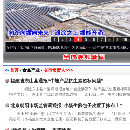
1
2
3
4
5
6
7
8
9
10
程丨宝塔山下好光景..
·[视频]
因党而生 为党而战——百年“纪”事⑧加强纪律..
·[视频]
牢
首页
- 食品产业 -
省市负责人>>>
福建省东山县通报“牛蛙产品抗生素超标问题”
福建东山县市监局通报当地一企业涉及"牛蛙产品抗生素超标问题
报全文如下：东山县市场监管局情况通报 8月3日上午，关注到媒体报道
北京朝阳市场监管局通报“小杨生煎包子皮置于抹布上”
关于对"小杨生煎（北京合生汇店）" 检查情况的通报 4月15日
限公司（小杨生煎北京合生汇店）店员将包子皮放置于抹布上，我局第一时