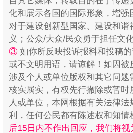
自其它媒体，转载目的在于传递
“蜀中异人”王建安的艺术幻境
化和展示各国的国际形象，增强
对于建设创新型国家、建设和谐
义；公众/大众/民众勇于担任文
③
如你所反映投诉报料和投稿的
或不文明用语，请谅解！如因被
涉及个人或单位版权和其它问题
完善运行机制助力责任有效落实
一纸欠条
核实属实，有权先行撤除或暂时
人或单位，本网根据有关法律法
利，任何公民都有陈述权和知情
后15日内不作出回应，我们将视