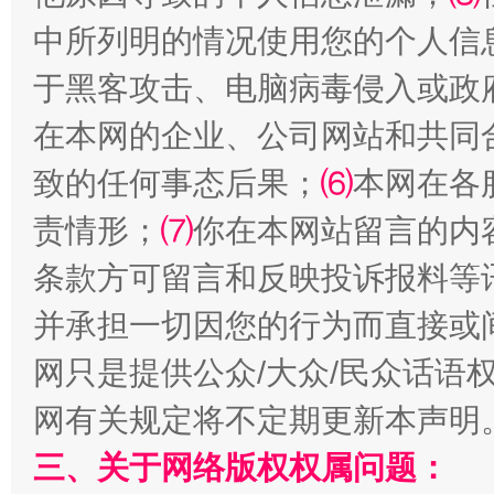
中所列明的情况使用您的个人信
于黑客攻击、电脑病毒侵入或政
在本网的企业、公司网站和共同
阿坝州三大球赛在茂县开幕
规模最
致的任何事态后果；
⑹
本网在各
责情形；
⑺
你在本网站留言的内
条款方可留言和反映投诉报料等
并承担一切因您的行为而直接或
网只是提供公众/大众/民众话语
网有关规定将不定期更新本声明
国家大学科技园优化重塑工作
三、关于网络版权权属问题：