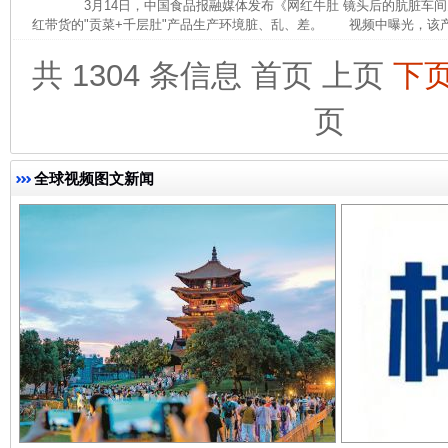
3月14日，中国食品报融媒体发布《网红牛肚 镜头后的肮脏车间
红带货的"贡菜+千层肚"产品生产环境脏、乱、差。 视频中曝光，该产
共 1304 条信息
首页
上页
下
页
东山县通报“牛蛙产品抗生素超标问题”
法
全球视频图文新闻
千年窑火 生生不息
一