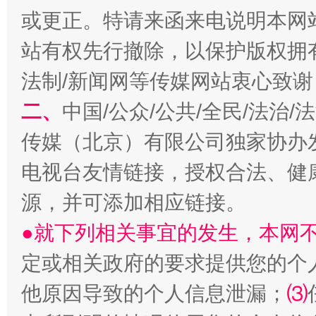
或更正。特请来函来电说明本网
揭开“小金库”的免责幌子
站有权先行撤除，以保护版权拥有者
法制/新闻网等传媒网站衷心致谢
二、
中国/公众/公共/全民/法治
传媒（北京）有限公司独家协办
电视台友情链接，授权合法、健
源，并可添加相应链接。
受贿1.44亿！段成刚被判无期
从幼儿
●就下列相关事宜的发生，本网
定或相关政府的要求提供您的个
他原因导致的个人信息泄漏；
⑶