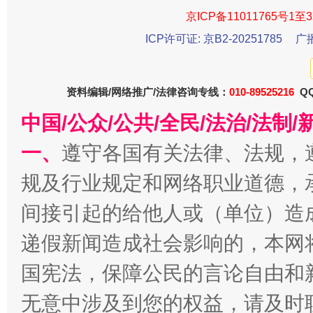
京ICP备11011765号1至3
ICP许可证: 京B2-20251785
广
资料编辑/网络推广/法律咨询专线：
010-89525216
QQ
中国/公众/公共/全民/法治/法
一、
遵守各国有关法律、法规，
千年窑火 生生不息
一
规及行业规定和网络职业道德，
间接引起的给他人或（单位）造
递假新闻造成社会影响的，本网
国宪法，保障公民的言论自由和
无意中涉及到您的权益，请及时