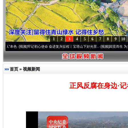
1
2
3
4
5
6
7
8
9
10
[视频]
牢记初心使命 奋进复兴征程丨宝塔山下好光景..
·[视频]
因党而生 为党而战——百年
首页
»
视频新闻
正风反腐在身边·记