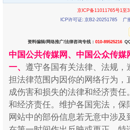
京ICP备11011765号1至3
千年窑火 生生不息
一
ICP许可证: 京B2-20251785
广
资料编辑/网络推广/法律咨询专线：
010-89525216
QQ
中国公共传媒网、中国公众传媒
一、
遵守各国有关法律、法规，
担法律范围内因你的网络行为，
成伤害和损失的法律和经济责任
揭开“小金库”的免责幌子
和经济责任。维护各国宪法，保
网站中的部份信息若无意中涉及
在第一时间作出反映或更正。特