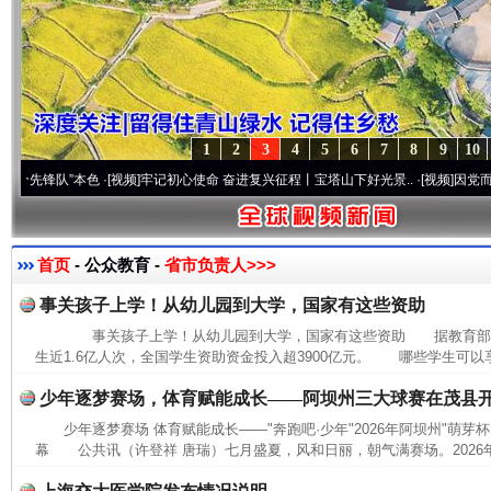
1
2
3
4
5
6
7
8
9
10
锋队”本色
·[视频]
牢记初心使命 奋进复兴征程丨宝塔山下好光景..
·[视频]
因党而生 为党
首页
- 公众教育 -
省市负责人>>>
事关孩子上学！从幼儿园到大学，国家有这些资助
事关孩子上学！从幼儿园到大学，国家有这些资助 据教育部消息
生近1.6亿人次，全国学生资助资金投入超3900亿元。 哪些学生可以
少年逐梦赛场，体育赋能成长——阿坝州三大球赛在茂县
少年逐梦赛场 体育赋能成长——"奔跑吧·少年"2026年阿坝州"萌芽
幕 公共讯（许登祥 唐瑞）七月盛夏，风和日丽，朝气满赛场。2026年7