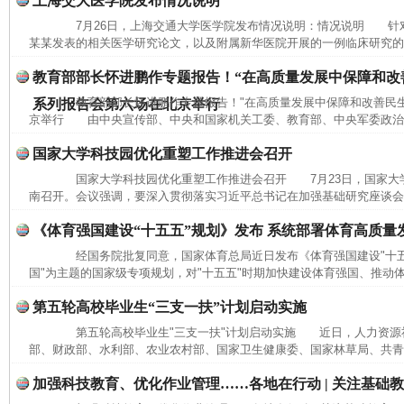
上海交大医学院发布情况说明
7月26日，上海交通大学医学院发布情况说明：情况说明 针
某某发表的相关医学研究论文，以及附属新华医院开展的一例临床研究的相
教育部部长怀进鹏作专题报告！“在高质量发展中保障和改
教育部部长怀进鹏作专题报告！"在高质量发展中保障和改善民生
系列报告会第六场在北京举行
京举行 由中央宣传部、中央和国家机关工委、教育部、中央军委政治工
国家大学科技园优化重塑工作推进会召开
国家大学科技园优化重塑工作推进会召开 7月23日，国家大
南召开。会议强调，要深入贯彻落实习近平总书记在加强基础研究座谈会和
《体育强国建设“十五五”规划》发布 系统部署体育高质量
经国务院批复同意，国家体育总局近日发布《体育强国建设"十五
国"为主题的国家级专项规划，对"十五五"时期加快建设体育强国、推动体
第五轮高校毕业生“三支一扶”计划启动实施
第五轮高校毕业生"三支一扶"计划启动实施 近日，人力资源
部、财政部、水利部、农业农村部、国家卫生健康委、国家林草局、共青团
完善运行机制助力责任有效落实
一纸欠条
加强科技教育、优化作业管理……各地在行动 | 关注基础