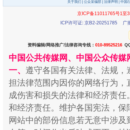
关于我们
|
公众采编部
|
法律声明
| 中国
京ICP备11011765号1至3
千年窑火 生生不息
一
ICP许可证: 京B2-20251785
广
资料编辑/网络推广/法律咨询专线：
010-89525216
QQ
中国公共传媒网、中国公众传媒
一、
遵守各国有关法律、法规，
担法律范围内因你的网络行为，
成伤害和损失的法律和经济责任
揭开“小金库”的免责幌子
和经济责任。维护各国宪法，保
网站中的部份信息若无意中涉及