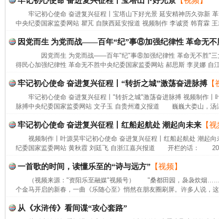
牢记初心使命 奋进复兴征程丨宝塔山下好光景
【视频】
牢记初心使命 奋进复兴征程丨宝塔山下好光景 延安精神历久弥新 
中央纪委国家监委网站 瞿芃 自陕西延安报道 视频制作 李诚贤 韩育霖 王
因党而生 为党而战——百年“纪”事⑧加强纪律性 革命无不
因党而生 为党而战——百年"纪"事⑧加强纪律性 革命无不胜"三
得民心加强纪律性 革命无不胜中央纪委国家监委网站 郝思斯 李灵娜 自江
牢记初心使命 奋进复兴征程丨“转折之城”激荡奋进脉搏
【
牢记初心使命 奋进复兴征程丨"转折之城"激荡奋进脉搏 视频制作丨叶
脉搏中央纪委国家监委网站 文子玉 自贵州遵义报道 巍巍大娄山，汤汤
牢记初心使命 奋进复兴征程丨红船起航处 潮起向未来
【视
视频制作丨叶源昊牢记初心使命 奋进复兴征程丨红船起航处 潮起向
纪委国家监委网站 黄秋霞 刘廷飞 自浙江嘉兴报道 开栏的话： 202
一首歌的时间，读懂乐至的“诗与远方”
【视频】
（视频来源："资阳乐至融媒"视频号） "桑都田园，袅袅炊烟…
个金马开启的新春，一曲《乐随心至》悄然在朋友圈刷屏。许多人说，这首
从《水浒传》看间谍“攻心套路”
完善运行机制助力责任有效落实
一纸欠条