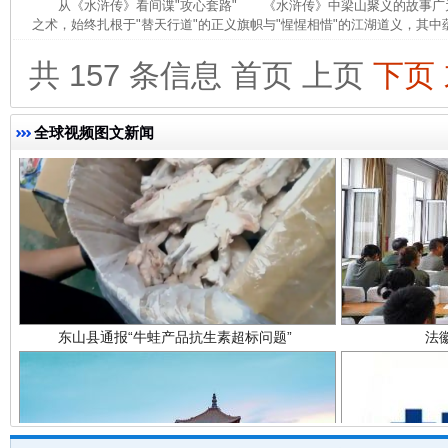
从《水浒传》看间谍"攻心套路" 《水浒传》中梁山聚义的故事广
之术，始终扎根于"替天行道"的正义旗帜与"惺惺相惜"的江湖道义，其中蕴
共 157 条信息
首页
上页
下页
全球视频图文新闻
东山县通报“牛蛙产品抗生素超标问题”
法