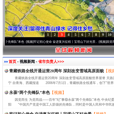
1
2
3
4
5
6
7
8
9
10
锋队”本色
·[视频]
牢记初心使命 奋进复兴征程丨宝塔山下好光景..
·[视频]
因党而生 为党
首页
- 视频新闻 -
省市负责人>>>
青藏铁路全线开通运营20周年 深刻改变雪域高原面貌
【视
青藏铁路全线开通运营20周年 深刻改变雪域高原面貌世界屋脊 天路
宁 自青海、西藏报道 2006年7月1日，青藏铁路全线通车，创下"世界
永葆“两个先锋队”本色
【视频】
因党而生 为党而战——百年"纪"事⑩永葆"两个先锋队"本色 中央纪
阳 "中国共产党是中国工人阶级的先锋队，同时是中国人民和中华民族的