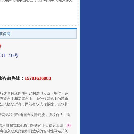
本传媒系列网站中国公众传媒所有辅助网站属多元
。
走走走！国家喊你健身啦
/新闻网
号
1140号
法律咨询热线：
15701616003
山西：不断增强治理腐败综合效能
行为直接或间接引起的给他人或（单位）造
言论自由和新闻自由。本传媒网站中的部份
法人版权所有，网站有权先行撤除，以保护
健康网站和报刊电视台友情链接，授权合法、健
信息泄漏或其他原因导致的个人信息泄漏；
⑶
毒侵入或政府管制而造成的暂时性网站关闭