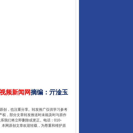
让核能赋能千行百业
视频新闻网
摘编
：
亓淦玉
从数据变化看反腐深化
重原创，也注重分享。转发推广仅供学习参考
产权，部分文章转发推送时未能及时与原作
联系我们将立即删除或更正。电话：010-
2 1号。本网原创文章欢迎转载，为尊重和维护原