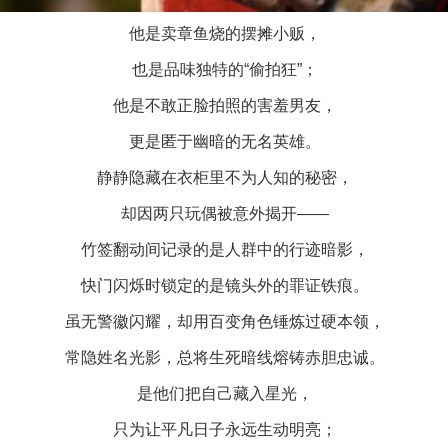
他是卖章鱼烧的摆摊小贩，
也是品味独特的“偷拍狂”；
他是不敢正脸拍照的害羞男友，
更是匿于幽暗的无名英雄。
静静隐藏在衣柜里不为人知的秘密，
却因两只玩偶被意外揭开——
实
一纸欠条伤亲情 巡回调解促和解..
竹签翻动间记录的是人群中的行迹暗影，
快门闪烁时锁定的是镜头外的罪证铁痕。
虽无警徽闪耀，却用百变角色锤炼过硬本领，
常隐姓名光影，总将生死暗线熔铸赤胆忠诚。
是他们把自己藏入星光，
只为让平凡日子永远生动明亮；