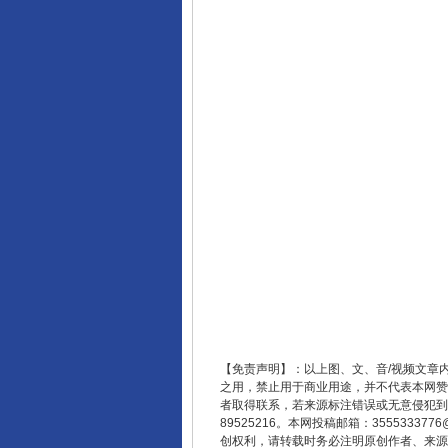
东山县通报“牛蛙产品抗生素超标问
千年窑火 生生不息
【免责声明】：以上图、文、音/视频文章
之用，禁止用于商业用途，并不代表本网赞
者取得联系，若来源标注错误或无意侵犯到您的
89525216。本网投稿邮箱：355533
创权利，请转载时务必注明原创作者、来源：