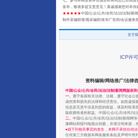
七、参与本网发表评论感言即表明您已经阅读并
发布，敬请多提宝贵意见！真诚感谢您对本传
★★★★★
中国/公众/公共/全民/法治/法制/新闻
阿坝州三大球赛在茂县开幕
制作采编部/影视采编部/发布广告部/会议服务
关于
ICP许可
资料编辑/网络推广/法律
中国/公众/公共/全民/法治/法制/新闻网版权
国家大学科技园优化重塑工作
一、
遵守各国有关法律、法规，遵守社会公
成伤害和损失的法律和经济责任。如投递假
信息若无意中涉及到您的权益，请及时联系
版权拥有者的权益。中国/公众/公共/全民/法
二、
中国/公众/公共/全民/法治/法制/
康网站和报刊电视台转载，并请注明来源，
●就下列相关事宜的发生，本网不承担任何法
任何第三方根据本网各服务条款及声明中所