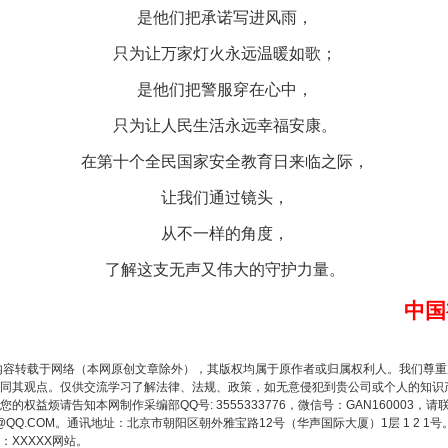
是他们把承诺写进风雨，
只为让万家灯火永远温暖如歌；
题”
法徽映军营 权益有保障
是他们把警服穿在心中，
只为让人民生活永远幸福安康。
在第十个全民国家安全教育日来临之际，
让我们通过镜头，
从不一样的角度，
了解这支无声又伟大的守护力量。
中国
一批国家标准开始实施
内容转载于网络（本网原创文章除外），其版权均属于原作者或归属权利人。我们尊
同其观点。仅供交流学习了解法律、法规、政策，如无意侵犯到贵公司或个人的知识
权益烦请告知本网制作采编部QQ号: 3555333776，微信号：GAN160003，请
3776@QQ.COM。通讯地址：北京市朝阳区朝外雅宝路12号（华声国际大厦）1层 1 
XXXXX网站。