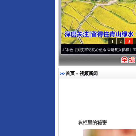
1
2
3
..
·[视频]
永葆“两个先锋队”本色
·[视频]
牢记初心使命 奋进复兴征程丨宝塔山下好光景.
首页
»
视频新闻
衣柜里的秘密