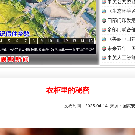
事关公共资
《生态环境监
读
四部门印发
多部门联合部
《美丽中国建
4
5
6
7
8
9
10
11
12
13
14
15
未来五年，
.
·[视频]
因党而生 为党而战——百年“纪”事⑧加强纪律..
·[视频]
牢记初心使命 奋进复兴
事关人工智
衣柜里的秘密
发布时间：2025-04-14 来源：
国家