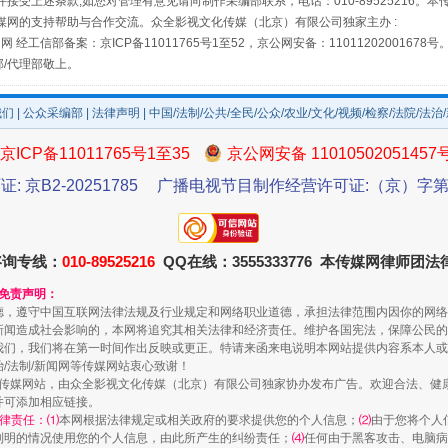
接受上述条款,如您对管理有意见请向制作采编部联系，电话：010-89525216。
媒网的支持帮助与合作交流。众全影视文化传媒（北京）有限公司独家主办 :
网 经工信部备案：京ICP备11011765号1至52，京公网安备：11011202001678号
规模最大的光氢储一体化项目
部/代理部敬上。
我们
|
公众采编部
|
法律声明
| 中国/法制/公共/全民/公众/农业/文化/视频/检察/法院/法治
京ICP备11011765号1至35
京公网安备 11010502051457
证: 京B2-20251785
广播电视节目制作经营许可证:（京）字第3
咨询专线：
010-89525216
QQ在线：3555333776 本传媒网律师团
和免责声明：
镜头丨大暑三秋近
德，遵守中国互联网法律法规及行业规定和网络职业道德，承担法律范围内因你的网络
新闻造成社会影响的，本网将追究其相关法律和经济责任。维护各国宪法，保障公民的
我们，我们将在第一时间作出反映或更正。特请来函来电说明本网站提供内容系本人或
治/法制/新闻网等传媒网站衷心致谢！
新闻网等传媒网站，由众全影视文化传媒（北京）有限公司独家协办发布广告。欢迎合法、
并可添加相应链接。
律责任：⑴
本网根据法律规定或相关政府的要求提供您的个人信息；
⑵
由于您将个人
列明的情况使用您的个人信息，由此所产生的纠纷责任；
⑷
任何由于黑客攻击、电脑病