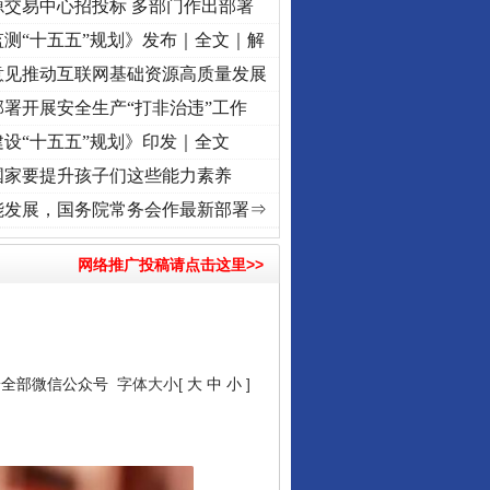
源交易中心招投标 多部门作出部署
测“十五五”规划》发布｜全文｜解
意见推动互联网基础资源高质量发展
署开展安全生产“打非治违”工作
设“十五五”规划》印发｜全文
国家要提升孩子们这些能力素养
征程丨“转折之城”激荡..
·[视频]
牢记初心使命 奋进复兴征程丨红船起航处 潮起..
·[视频
能发展，国务院常务会作最新部署⇒
网络推广投稿请点击这里>>
安全部微信公众号
字体大小[
大
中
小
]