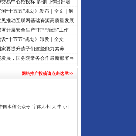
源交易中心招投标 多部门作出部署
测“十五五”规划》发布｜全文｜解
意见推动互联网基础资源高质量发展
署开展安全生产“打非治违”工作
设“十五五”规划》印发｜全文
国家要提升孩子们这些能力素养
牢记初心使命 奋进复兴征程丨红船起航处 潮起..
·[视频]
一首歌的时间，读懂乐至的“诗
能发展，国务院常务会作最新部署⇒
网络推广投稿请点击这里>>
“中国水利”公众号
字体大小[
大
中
小
]