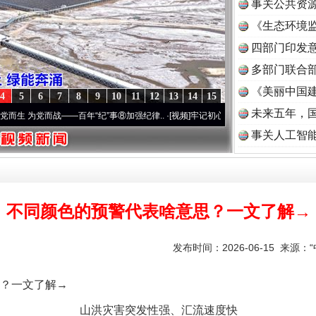
事关公共资
《生态环境监
读
四部门印发
多部门联合部
《美丽中国建
4
5
6
7
8
9
10
11
12
13
14
15
未来五年，
百年“纪”事⑧加强纪律..
·[视频]
牢记初心使命 奋进复兴征程丨“转折之城”激荡..
·[视频]
事关人工智
不同颜色的预警代表啥意思？一文了解→
发布时间：2026-06-15 来源：
？一文了解→
山洪灾害突发性强、汇流速度快