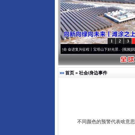
1
2
3
色
·[视频]
牢记初心使命 奋进复兴征程丨宝塔山下好光景..
·[视频]
因党而生 为党而战——
首页
»
社会/身边事件
不同颜色的预警代表啥意思