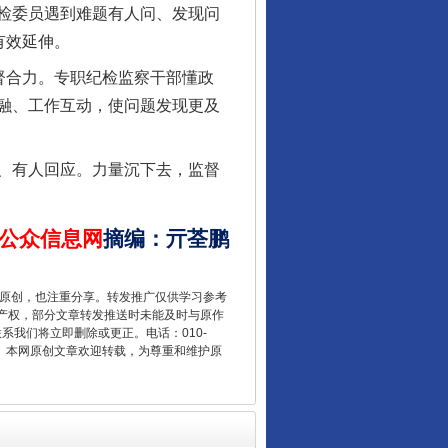
检委员遇到难题有人问、发现问
有效延伸。
督合力。专职纪检监察干部懂政
融、工作互动，使问题发现更及
、有人回应。力量沉下去，监督
让核能赋能千行百业
公众信息网
摘编
：
亓荃鹏
重原创，也注重分享。转发推广仅供学习参考
产权，部分文章转发推送时未能及时与原作
联系我们将立即删除或更正。电话：010-
2 1号。本网原创文章欢迎转载，为尊重和维护原