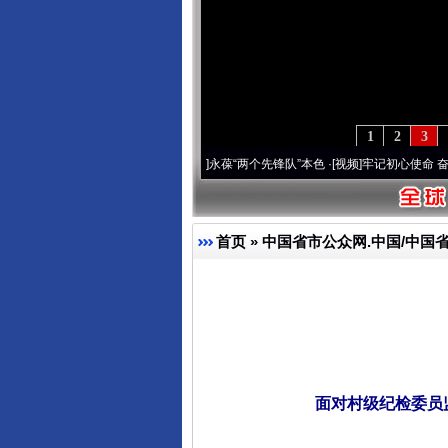
1
2
3
 深刻改变雪域高原..
·[视频]
永葆“两个先锋队”本色
·[视频]
牢记初心使命 奋进复兴征程
首页
»
中国省市公众网.中国/中国
面对村级纪检委员