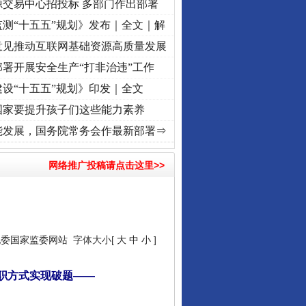
源交易中心招投标 多部门作出部署
测“十五五”规划》发布｜全文｜解
意见推动互联网基础资源高质量发展
署开展安全生产“打非治违”工作
设“十五五”规划》印发｜全文
国家要提升孩子们这些能力素养
初心使命 奋进复兴征程丨“转折之城”激荡..
·[视频]
牢记初心使命 奋进复兴征程丨红船起航
能发展，国务院常务会作最新部署⇒
网络推广投稿请点击这里>>
纪委国家监委网站
字体大小[
大
中
小
]
职方式实现破题——