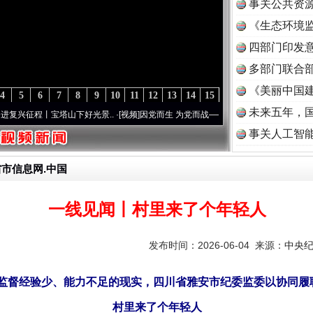
事关公共资
《生态环境监
读
四部门印发
多部门联合部
《美丽中国建
4
5
6
7
8
9
10
11
12
13
14
15
未来五年，
丨宝塔山下好光景..
·[视频]
因党而生 为党而战——百年“纪”事⑧加强纪律..
·[视频]
牢记
事关人工智
省市信息网.中国
一线见闻丨村里来了个年轻人
发布时间：2026-06-04 来源：
中央
监督经验少、能力不足的现实，四川省雅安市纪委监委以协同履
村里来了个年轻人