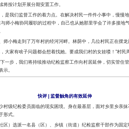
续将按计划开展分期安置工作。
，是我们监督工作的着力点。在解决村民一件件小事中，慢慢地
，在与师小梅协同履职的过程中，自己也从她那里学会了许多接地
。
师小梅走到了万年村的经河河畔。林荫中，几位村民正在摆龙
大家有啥子问题都会想着找她。要成我们村的女娃喽！”村民
一步，我们将持续推动纪检监察工作向村居延伸，切实管住管
表示。
快评 | 监督触角的有效延伸
村级纪检委员面临的现实困境。身在最基层，面对乡里乡亲抹
实
一纸欠条伤亲情 巡回调解促和解..
于形式。
区）选派一名县（区）、乡镇（街道）纪检监察干部作为固定