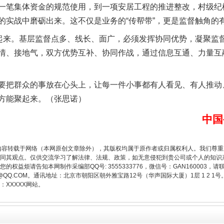
一笔集体资金的规范使用，到一项安居工程的推进整改，村级纪
的实战中磨砺出来。这不仅是业务的“传帮带”，更是监督触角的
来。基层监督点多、线长、面广，必须发挥协同优势，凝聚监
情、接地气，双方优势互补、协同作战，通过信息互通、力量互
把群众的事放在心头上，让每一件小事都有人看见、有人推动
题”
法徽映军营 权益有保障
方能聚起来。（张思诺）
中国
内容转载于网络（本网原创文章除外），其版权均属于原作者或归属权利人。我们尊
同其观点。仅供交流学习了解法律、法规、政策，如无意侵犯到贵公司或个人的知识
权益烦请告知本网制作采编部QQ号: 3555333776，微信号：GAN160003，请
3776@QQ.COM。通讯地址：北京市朝阳区朝外雅宝路12号（华声国际大厦）1层 1 
XXXXX网站。