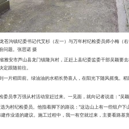
龙苍沟镇纪委书记代艾杉（左一）与万年村纪检委员师小梅（右
盼问题。张思诺 摄
省雅安市芦山县龙门镇隆兴村，正赶上县纪委监委干部吴颖要去
决定跟随前往。
一片稻田前。绿油油的水稻长势喜人，在阳光下随风摇曳。稻
员李万强从村活动室赶过来。一见面，就向记者说道：“吴颖可
被选为村纪检委员。他指着脚下的路说：“这边山上有一些组户下
了修建作业道的建议。施工过程中，我一有空就过来，主要看路基