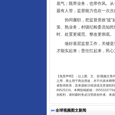
底气；既带业务，也带作风。从
题有人管，监督能力也在一次次
协同履职，把监督质效“提”起
策、熟业务，村级纪检委员知民
时、处置更规范、整改更彻底。
做好基层监督工作，关键是要
东山县通报“牛蛙产品抗生素超标问
才能实起来；责任扛起来，民心
【免责声明】：以上图、文、音/视频文章
之用，禁止用于商业用途，并不代表本网赞
者取得联系，若来源标注错误或无意侵犯到您的
89525216。本网投稿邮箱：355533
创权利，请转载时务必注明原创作者、来源：
全球视频图文新闻