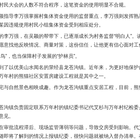
村民大会的人数不符合程序，这笔资金的使用明显不合规。
指导李万强掌握村集体资金使用的监督重点，李万强则发挥熟
某因违规使用村民小组集体资金受到相应处分。
万强，在吴颖的帮带下，已逐渐成长为村务监督“明白人”。
愿意找他反映情况、商量对策，这份信任，让他更有信心面对工
”，也当保障村子发展的“护林员”。
了以优美山水闻名的荥经县龙苍沟镇。近年来，为更好地保护
万年村的熊猫社区安置房建设工程就是其中之一。
与自然景色相映成趣。作为龙苍沟镇重点安居工程，目前，熊
沟镇负责固定联系万年村的镇纪委书记代艾杉与万年村纪检委
意见。
审批流程滞后、现场监管薄弱等问题，导致交房受到影响。代
随即将了解到的情况上报镇纪委，很快问题就被纳入督办清单。