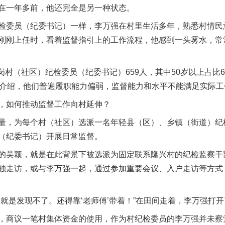
一年多前，他还完全是另一种状态。
委员（纪委书记）一样，李万强在村里生活多年，熟悉村情民
刚刚上任时，看着监督指引上的工作流程，他感到一头雾水，常
（社区）纪检委员（纪委书记）659人，其中50岁以上占比6
安萍介绍，他们普遍履职能力偏弱，监督能力和水平不能满足实际
如何推动监督工作向村延伸？
，为每个村（社区）选派一名年轻县（区）、乡镇（街道）纪
（纪委书记）开展日常监督。
吴颖，就是在此背景下被选派为固定联系隆兴村的纪检监察干
独走访，或与李万强一起，通过参加重要会议、入户走访等方式
是发现不了。还得靠‘老师傅’带着！”在田间走着，李万强打开
商议一笔村集体资金的使用，作为村纪检委员的李万强并未察