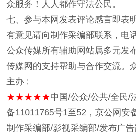
千年窑火 生生不息
一
众服务！人人都作守法公民。
七、参与本网发表评论感言即表明
有意见请向制作采编部联系，电话：0
公众传媒所有辅助网站属多元发
传媒网的支持帮助与合作交流。
主办 :
揭开“小金库”的免责幌子
★★★★★
中国/公众/公共/全民/
备11011765号1至52，京公网安备：
制作采编部/影视采编部/发布广告