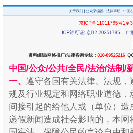
关于我们
|
公众采编部
|
法律声明
| 中国
京ICP备11011765号1至3
受贿1.44亿！段成刚被判无期
从幼儿
ICP许可证: 京B2-20251785
广
资料编辑/网络推广/法律咨询专线：
010-89525216
QQ
中国/公众/公共/全民/法治/法
一、
遵守各国有关法律、法规，
规及行业规定和网络职业道德，
全民健身五年计划来了！等你上场
间接引起的给他人或（单位）造
递假新闻造成社会影响的，本网
国宪法，保障公民的言论自由和