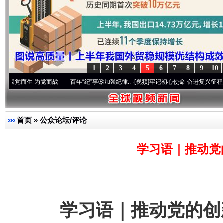
1
2
3
4
5
6
7
8
9
10
 为党而战——百年“纪”事⑧加强纪律..
·[视频]
牢记初心使命 奋进复兴征程丨“转折之城”
首页
»
公众论坛/评论
学习语｜推动党
学习语｜推动党的创新