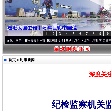
1
2
3
4
5
6
7
8
9
10
国行丨祁连巍巍树丰碑
·[视频]
微视频 | 三峡也催生？揭秘生态调度“流量密..
·[视频]
廉洁
首页
»
时事新闻
深度关
纪检监察机关