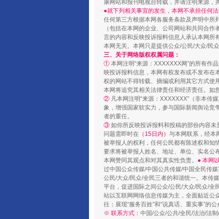
康网站和报刊电视台转载，并请注明来源，
“蜀中异人”王建安的艺术幻境
●就下列相关事宜的发生，本网不承担任何法
任何第三方根据本网各服务条款及声明中所
（包括在本网的企业、公司网站和共同合作
言的内容和反映投诉报料信息人承认本网所
本网无关。本网只是提供公众/公民/大众/
三、关于网络版权权属问题：
①
本网注明“来源：XXXXXXX网”的所有
映投诉报料信息，本网有权发布或不发布在
权的网站不得转载、摘编或利用其它方式使用
本网将追究其相关法律责任和经济责任。如
②
凡本网注明“来源：XXXXXXX”（非
象，增强国家软实力，参与国际新闻舆论竞争
者的重任。
③
如你所反映投诉报料和投稿的部份内容未
问题需即时在
（15日内）
与本网联系，经本
完善运行机制助力责任有效落
被举报人的权利，任何公民都有陈述权和知
要求将被举报人姓名、地址、单位、实名公布
本网赞同其观点和对其真实性负责。
● 本
过中国公众传媒/中国公共传媒/中国全民传媒
公民/大众/民众/全民三者的和谐统一。本传
平台，促进国际之间公众/公民/大众/民众/
站以互联网网络信息传媒为主，全面贴近公众/
往；展现“服务百姓”和“说真话、重实事”的公
※ 联系方式：
中国/公众/公共/全民/法治/