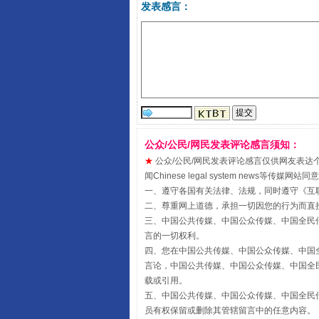
发表感言：
阿坝州三大球赛在茂县开幕
公众/公民/网民发表评论感言须知：
★
公众/公民/网民发表评论感言仅供网友表达个人看法
闻Chinese legal system new
一、遵守各国有关法律、法规，同时遵守《
互
二、尊重网上道德，承担一切因您的行为而直
三、中国公共传媒、中国公众传媒、中国全民传媒China 
言的一切权利。
四、您在中国公共传媒、中国公众传媒、中国全民传媒Chin
言论，中国公共传媒、中国公众传媒、中国全民传媒China
国家大学科技园优化重塑工作
载或引用。
五、中国公共传媒、中国公众传媒、中国全民传媒China 
员有权保留或删除其管辖留言中的任意内容。