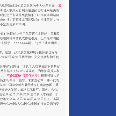
还老百姓一个明白家底
信息泄漏或其他原因导致的个人信息泄漏；
⑶
毒侵入或政府管制而造成的暂时性网站关闭
明的使用方式或免责情形；
⑺
你在本网站留
您的行为而直接或间接引起的法律责任，与
将不定期更新本声明。
合作伙伴的网站上使用你留言在本网站内容和反
权在网站内转载或修改引用。但未经本网授
源于：XXXXXXX网”。违反上述声明者，
法律、法规、政策及文化和展示国家的国际形
大众/民众/全民勇于担任文化使者与和平使
的部份作品内容，涉及个人或单位版权和其它
本网根据有关法律法规规定，为维护举报人和
行业协会接连发公告
认。（不作回应的其责任自负）
根据投诉人的
至所涉相关部门领导。未加盖公章，并不代表
督，实为中国向全球发展营造良好舆论氛围。通
促进社会大发展，最终实现政府、媒体、公众/
公众/公民/大众/民众/全民的人才铺垫一个
地为公众/公民/大众/民众/全民服务。本网
进公众/公民/大众/民众/全民的社会公德的交