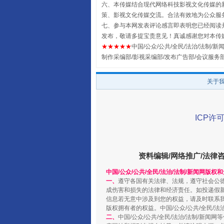
六、本传媒结合现代网络科技影视文化传媒的新
策、影视文化传媒交流。合法有效地为公众服
七、参与本网发表评论感言即表明您已经阅读并
发布，敬请多提宝贵意见！真诚感谢您对本传
★★★★★
中国/公众/公共/全民/法治/法制/新闻
制作采编部/影视采编部/发布广告部/会议服务
关于
扯下公款旅游的“隐身衣”
ICP许可
资料编辑/网络推广/法律
中国/公众/公共/全民/法治/法制/新闻网版权
一、
遵守各国有关法律、法规，遵守社会公
成伤害和损失的法律和经济责任。如投递假
信息若无意中涉及到您的权益，请及时联系
版权拥有者的权益。中国/公众/公共/全民/法
二、
中国/公众/公共/全民/法治/法制/