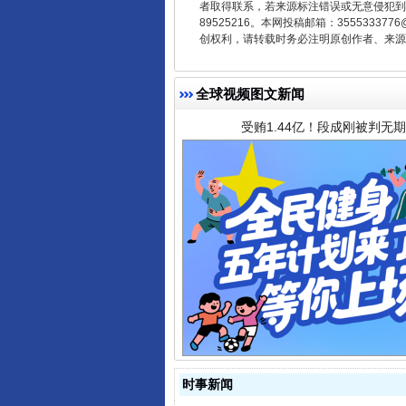
者取得联系，若来源标注错误或无意侵犯到您的
89525216。本网投稿邮箱：355533
受贿1.44亿！段成刚被判无期
创权利，请转载时务必注明原创作者、来源：
全球视频图文新闻
全民健身五年计划来了！等你上
时事新闻