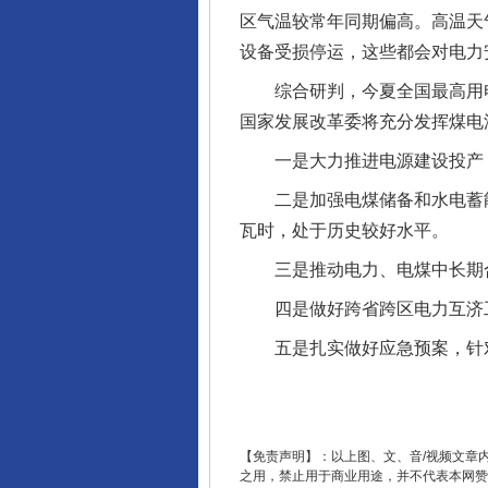
区气温较常年同期偏高。高温天
设备受损停运，这些都会对电力
综合研判，今夏全国最高用电负
国家发展改革委将充分发挥煤电
一是大力推进电源建设投产，
二是加强电煤储备和水电蓄能，
瓦时，处于历史较好水平。
揭开“小金库”的免责幌子
三是推动电力、电煤中长期合同
四是做好跨省跨区电力互济工
五是扎实做好应急预案，针对部
【免责声明】：以上图、文、音/视频文章
之用，禁止用于商业用途，并不代表本网赞