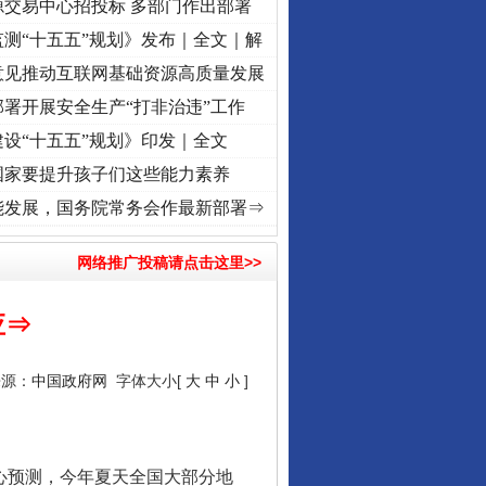
源交易中心招投标 多部门作出部署
测“十五五”规划》发布｜全文｜解
意见推动互联网基础资源高质量发展
署开展安全生产“打非治违”工作
设“十五五”规划》印发｜全文
让核能赋能千行百业
国家要提升孩子们这些能力素养
命 奋进复兴征程丨红船起航处 潮起..
·[视频]
一首歌的时间，读懂乐至的“诗与远方”
·
能发展，国务院常务会作最新部署⇒
网络推广投稿请点击这里>>
应⇒
来源：
中国政府网
字体大小[
大
中
小
]
从数据变化看反腐深化
心预测，今年夏天全国大部分地