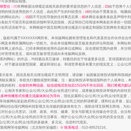
并可添加相应链接。
一颗心始终滚烫
律责任：⑴
本网根据法律规定或相关政府的要求提供您的个人信息；
⑵
由于您将个人
列明的情况使用您的个人信息，由此所产生的纠纷责任；
⑷
任何由于黑客攻击、电脑病
者的网站在内）；
⑸
因不可抗拒导致的任何事态后果；
⑹
本网在各服务条款及声明中列
有条款方可留言和反映投诉报料等讯息投稿，其证明你已经阅读本网条款并承担一切因
民众/全民话语权平台。本网根据中国互联网法律法规及行业规定和国际互联网有关规定
作品，版权均属于XXXXXXX网所有。本传媒网站拥有管理笔名和代表某些合作伙伴在
本网及本网所属网站的一切权力。你在本传媒网站留言板发表的评论和投稿，本网站有
本网上述作品。已经本网授权使用作品的单位或网站，应在授权范围内使用，并注明“来
您对管理有意见，请向留言板管理员或向本传媒网站反映。
本传媒系列网站）的作品，均转载自其它媒体，转载目的在于传递更多信息，宣传国家的
，对于建设创新型国家、建设和谐社会、和谐世界都具有重大的现实意义；公众/公民/
显示发布，因涉及相关法律法规或不文明用语，请谅解！如因被反映投诉报料和投稿
网核实属实，有权先行撤除或暂时屏蔽。注：被反映投诉举报或报料的个人或单位，
实
一纸欠条伤亲情 巡回调解促和解..
情权的权利，
在收到本网信函、短信或电话告知后15日内不作出回应，我们将视为默
，让相关专家和公众/公民/大众/民众/全民进行评论，或将被反映投诉举报的内容转
网以多种传播形式传播主流媒体舆论为导向
，强化反腐和公众/公民/大众/民众/全民监
等传媒网站架起政府和公众/公民/大众/民众/全民之间的和谐桥梁，缓和社会矛盾，
媒网站结合现代网络科技影视文化传媒的新媒体有生力，借助全球互联网主阵地，为社会
全民对社会公共意识、法律、政策、科技、健康、安全与影视文化传媒合作交流，合法有效
公民/大众/民众/全民的日常生活事实，维护公众/公民/大众/民众/全民的安全信息，促
众/公民/大众/民众/全民的多媒体、多元化、信息时代现实。
法制/新闻网等传媒网站（北京制作采编部）
※ 联系电话：
010-89525216。