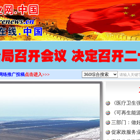
>
网络推广投稿
点击进入>>>
实
一纸欠条伤亲情 巡回调解促和解..
《医疗卫生
《可再生能源
三部门：做好
促家政服务业