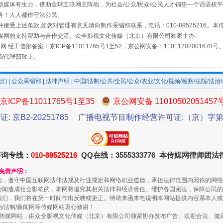
媒体有生力，借助全球互联网主阵地，为社会/公众/民众/公民人才铺垫一个话语权平
务！人人都作守法公民。
接受上述条款,如您对管理有意见请向制作采编部联系，电话：010-89525216。
媒网的支持帮助与合作交流。众全影视文化传媒（北京）有限公司独家主办 :
网 经工信部备案：京ICP备11011765号1至52，京公网安备：11011202001678号
部/代理部敬上。
我们
|
公众采编部
|
法律声明
| 中国/法制/公共/全民/公众/农业/文化/视频/检察/法院/法治
如何以同查同治破解风腐交织难题
京ICP备11011765号1至35
京公网安备 11010502051457
证: 京B2-20251785
广播电视节目制作经营许可证:（京）字第3
咨询专线：
010-89525216
QQ在线：3555333776 本传媒网律师团
和免责声明：
德，遵守中国互联网法律法规及行业规定和网络职业道德，承担法律范围内因你的网络
新闻造成社会影响的，本网将追究其相关法律和经济责任。维护各国宪法，保障公民的
我们，我们将在第一时间作出反映或更正。特请来函来电说明本网站提供内容系本人或
治/法制/新闻网等传媒网站衷心致谢！
新闻网等传媒网站，由众全影视文化传媒（北京）有限公司独家协办发布广告。欢迎合法、