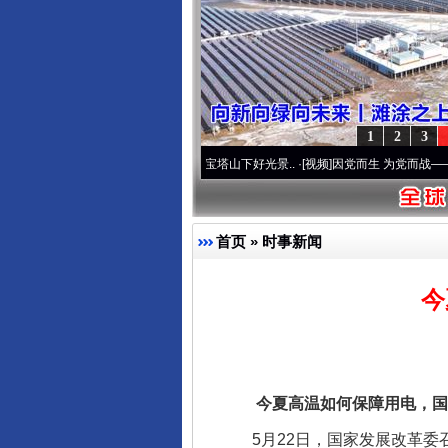
东山县通报“牛蛙产品抗生素超标问
1
2
3
牢记初心使命 奋进复兴征程丨宝塔山下好光景..
·[视频]
因党而生 为党而战——百年“纪”
首页
»
时事新闻
今
千年窑火 生生不息
今夏高温如何保障用电，国
5月22日，国家发展改革委召