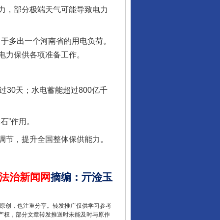
力，部分极端天气可能导致电力
当于多出一个河南省的用电负荷。
电力保供各项准备工作。
0天；水电蓄能超过800亿千
酒驾未被当场查获能处罚吗
石”作用。
调节，提升全国整体保供能力。
法治新闻网
摘编
：
亓淦玉
重原创，也注重分享。转发推广仅供学习参考
产权，部分文章转发推送时未能及时与原作