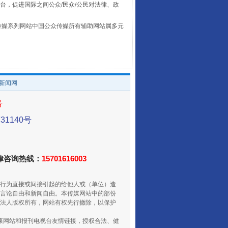
台，促进国际之间公众/民众/公民对法律、政
本传媒系列网站中国公众传媒所有辅助网站属多元
。
/新闻网
养老服务师职业资格制度暂行规定
号
1140号
法律咨询热线：
15701616003
行为直接或间接引起的给他人或（单位）造
言论自由和新闻自由。本传媒网站中的部份
法人版权所有，网站有权先行撤除，以保护
健康网站和报刊电视台友情链接，授权合法、健