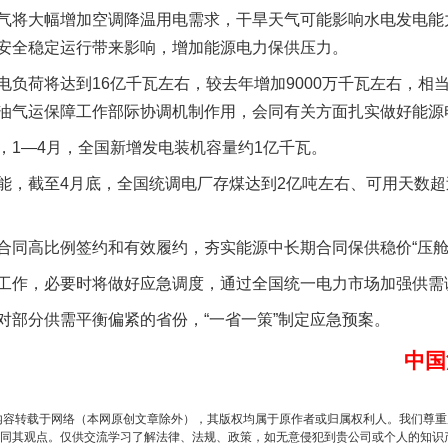
气将大幅增加空调降温用电需求，干旱天气可能影响水电发电能
安全稳定运行带来影响，增加能源电力保供压力。
荷将达到16亿千瓦左右，较去年增加9000万千瓦左右，相
油气运保障工作部际协调机制作用，会同有关方面扎实做好能源
1—4月，全国新增发电装机容量约1亿千瓦。
截至4月底，全国统调电厂存煤达到2亿吨左右、可用天数超过3
以产业富民促振兴
高比例签约和有效履约，夯实能源中长期合同保供稳价“压舱
作，必要时将做好应急调度，通过全国统一电力市场加强供需
分供需平衡偏紧的省份，“一省一策”制定应急预案。
中国
内容转载于网络（本网原创文章除外），其版权均属于原作者或归属权利人。我们尊
同其观点。仅供交流学习了解法律、法规、政策，如无意侵犯到贵公司或个人的知识