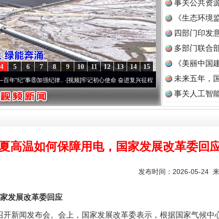
事关公共资
《生态环境监
读
四部门印发
多部门联合部
《美丽中国建
题”
法徽映军营 权益有保障
4
5
6
7
8
9
10
11
12
13
14
15
未来五年，
事⑧加强纪律..
·[视频]
牢记初心使命 奋进复兴征程丨“转折之城”激荡..
·[视频]
牢记初心使
事关人工智
夏高温如何保障用电，国家发展改革委回
发布时间：2026-05-24 
一批国家标准开始实施
家发展改革委回应
开新闻发布会。会上，国家发展改革委表示，根据国家气候中