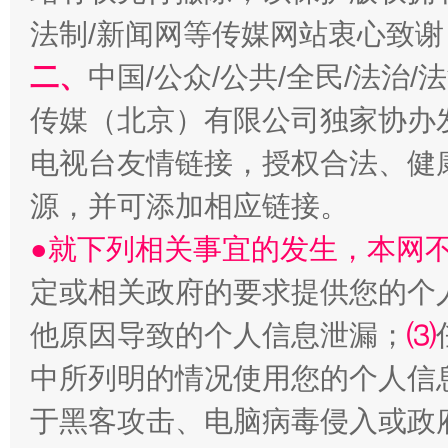
法制/新闻网等传媒网站衷心致谢
二、
中国/公众/公共/全民/法治
揭开“小金库”的免责幌子
传媒（北京）有限公司独家协办
电视台友情链接，授权合法、健
源，并可添加相应链接。
●就下列相关事宜的发生，本网
定或相关政府的要求提供您的个
他原因导致的个人信息泄漏；
⑶
受贿1.44亿！段成刚被判无期
从幼儿
中所列明的情况使用您的个人信
于黑客攻击、电脑病毒侵入或政