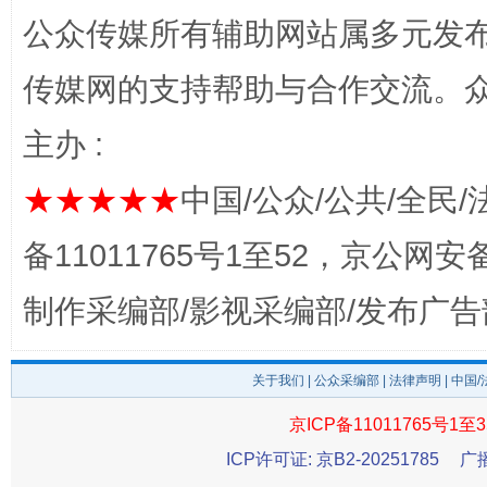
公众传媒所有辅助网站属多元发
传媒网的支持帮助与合作交流。
主办 :
完善运行机制助力责任有效落实
一纸欠条
★★★★★
中国/公众/公共/全民/
备11011765号1至52，京公网安备：
制作采编部/影视采编部/发布广告
关于我们
|
公众采编部
|
法律声明
| 中国
京ICP备11011765号1至3
ICP许可证: 京B2-20251785
广
东山县通报“牛蛙产品抗生素超标问题”
法