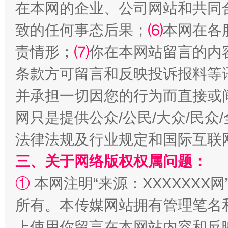
在本网的企业、公司网站和共同
致的任何事态后果；
⑹
本网在各
责情形；
⑺
你在本网站留言的内
条款方可留言和反映投诉报料等
全民健身五年计划来了！等你上场
并承担一切因您的行为而直接或
网只是提供公众/公民/大众/民
法律法规及行业规定和国际互联
三、关于网络版权权属问题：
①
本网注明“来源：XXXXXXX网
所有。本传媒网站拥有管理笔名
阿坝州三大球赛在茂县开幕
规模最
上使用你留言在本网站内容和反