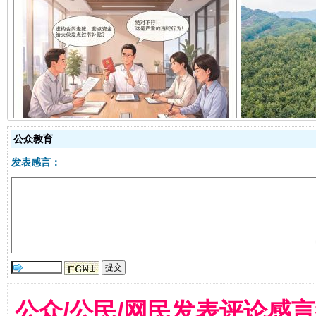
揭开“小金库”的免责幌子
公众教育
发表感言：
受贿1.44亿！段成刚被判无期
从幼儿
公众/公民/网民发表评论感