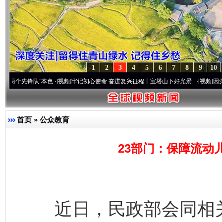
1
2
3
4
5
6
7
8
9
10
锋队”本色
·[视频]
牢记初心使命 奋进复兴征程丨宝塔山下好光景..
·[视频]
因党而生 为党
首页
»
公众教育
23部门：保障流动
近日，民政部会同相关