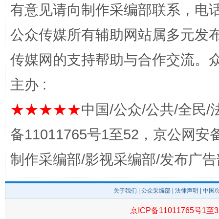
有意见请向制作采编部联系，电话：0
公众传媒所有辅助网站属多元发
传媒网的支持帮助与合作交流。
东山县通报“牛蛙产品抗生素超标问题”
法
主办 :
★★★★★
中国/公众/公共/全民/
备11011765号1至52，京公网安备：
制作采编部/影视采编部/发布广告
千年窑火 生生不息
一
关于我们
|
公众采编部
|
法律声明
| 中国
京ICP备11011765号1至3