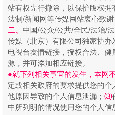
受贿1.44亿！段成刚被判无期
从幼儿
站有权先行撤除，以保护版权拥有者
法制/新闻网等传媒网站衷心致谢
二、
中国/公众/公共/全民/法治
传媒（北京）有限公司独家协办
电视台友情链接，授权合法、健
源，并可添加相应链接。
全民健身五年计划来了！等你上场
●就下列相关事宜的发生，本网
定或相关政府的要求提供您的个
他原因导致的个人信息泄漏；
⑶
中所列明的情况使用您的个人信