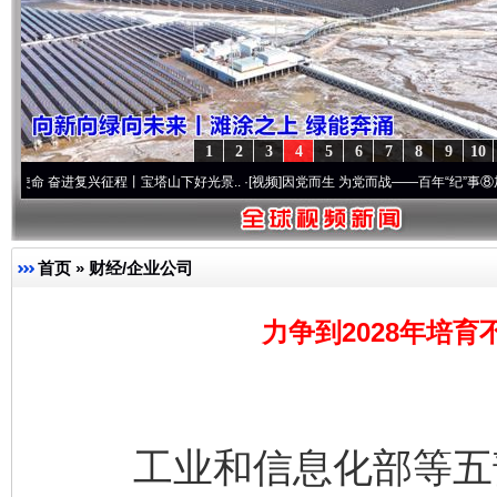
1
2
3
4
5
6
7
8
9
10
进复兴征程丨宝塔山下好光景..
·[视频]
因党而生 为党而战——百年“纪”事⑧加强纪律..
·
首页
»
财经/企业公司
力争到2028年培育
工业和信息化部等五部