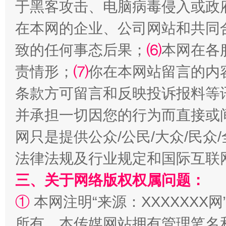
于黑客攻击、电脑病毒侵入或政
在本网的企业、公司网站和共同
致的任何事态后果；
⑹
本网在各
阿坝州三大球赛在茂县开幕
规模最
责情形；
⑺
你在本网站留言的内
条款方可留言和反映投诉报料等
并承担一切因您的行为而直接或
网只是提供公众/公民/大众/民
法律法规及行业规定和国际互联
三、关于网络版权权属问题：
国家大学科技园优化重塑工作
①
本网注明“来源：XXXXXXX网
所有。本传媒网站拥有管理笔名