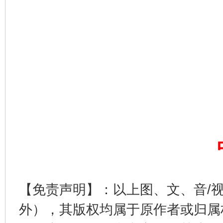
东山县通报“牛蛙产品抗生素超标问题”
法
【免责声明】：以上图、文、音/
外），其版权均属于原作者或归属
千年窑火 生生不息
一