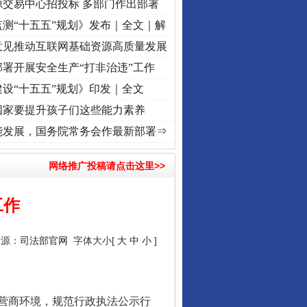
源交易中心招投标 多部门作出部署
测“十五五”规划》发布｜全文｜解
意见推动互联网基础资源高质量发展
署开展安全生产“打非治违”工作
设“十五五”规划》印发｜全文
国家要提升孩子们这些能力素养
[视频]
牢记初心使命 奋进复兴征程丨“转折之城”激荡..
·[视频]
牢记初心使命 奋进复兴征程
能发展，国务院常务会作最新部署⇒
网络推广投稿请点击这里>>
工作
来源：
司法部官网
字体大小[
大
中
小
]
营商环境，规范行政执法公示行