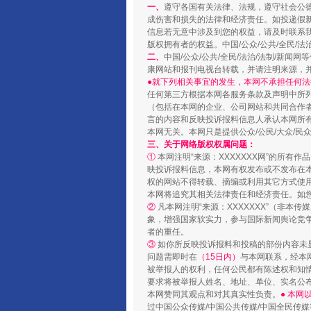
一、
遵守各国有关法律、法规，遵守社会公
成伤害和损失的法律和经济责任。如投递假
信息若无意中涉及到您的权益，请及时联系
阿坝州三大球赛在茂县开幕
版权拥有者的权益。中国/公众/公共/全民/法
二、
中国/公众/公共/全民/法治/法制/
康网站和报刊电视台转载，并请注明来源，
●就下列相关事宜的发生，本网不承担任何法
任何第三方根据本网各服务条款及声明中所
（包括在本网的企业、公司网站和共同合作
言的内容和反映投诉报料信息人承认本网所
本网无关。本网只是提供公众/公民/大众/
三、关于网络版权权属问题：
①
本网注明“来源：XXXXXXX网”的所有
映投诉报料信息，本网有权发布或不发布在
权的网站不得转载、摘编或利用其它方式使用
本网将追究其相关法律责任和经济责任。如
②
凡本网注明“来源：XXXXXXX”（非
象，增强国家软实力，参与国际新闻舆论竞争
国家大学科技园优化重塑工作
者的重任。
③
如你所反映投诉报料和投稿的部份内容未
问题需即时在
（15日内）
与本网联系，经本
被举报人的权利，任何公民都有陈述权和知
要求将被举报人姓名、地址、单位、实名公布
本网赞同其观点和对其真实性负责。
● 本
过中国公众传媒/中国公共传媒/中国全民传媒