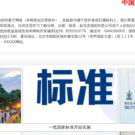
中国
内容转载于网络（本网原创文章除外），其版权均属于原作者或归属权利人。我们尊
题”
法徽映军营 权益有保障
同其观点。仅供交流学习了解法律、法规、政策，如无意侵犯到贵公司或个人的知识
权益烦请告知本网制作采编部QQ号: 3555333776，微信号：GAN160003，请
3776@QQ.COM。通讯地址：北京市朝阳区朝外雅宝路12号（华声国际大厦）1层 1 
XXXXX网站。
一批国家标准开始实施