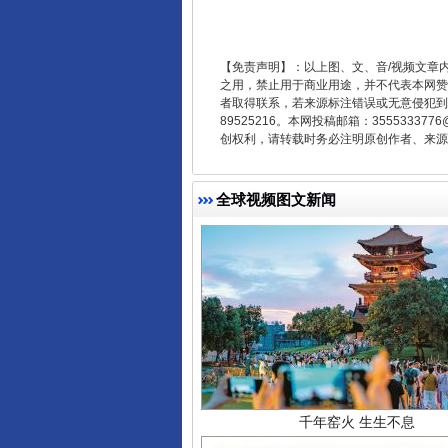
【免责声明】：以上图、文、音/视频文章
东山县通报“牛蛙产品抗生素超标问
之用，禁止用于商业用途，并不代表本网赞
者取得联系，若来源标注错误或无意侵犯到您的
89525216。本网投稿邮箱：355533
创权利，请转载时务必注明原创作者、来源：
全球视频图文新闻
千年窑火 生生不息