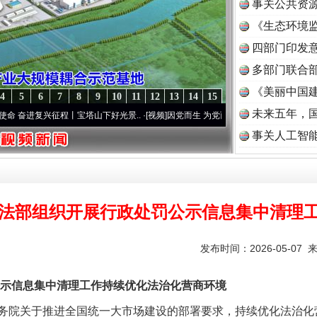
事关公共资
《生态环境监
读
四部门印发
多部门联合部
《美丽中国建
4
5
6
7
8
9
10
11
12
13
14
15
未来五年，
进复兴征程丨宝塔山下好光景..
·[视频]
因党而生 为党而战——百年“纪”事⑧加强纪律..
·
事关人工智
法部组织开展行政处罚公示信息集中清理
发布时间：2026-05-07 
信息集中清理工作持续优化法治化营商环境
院关于推进全国统一大市场建设的部署要求，持续优化法治化