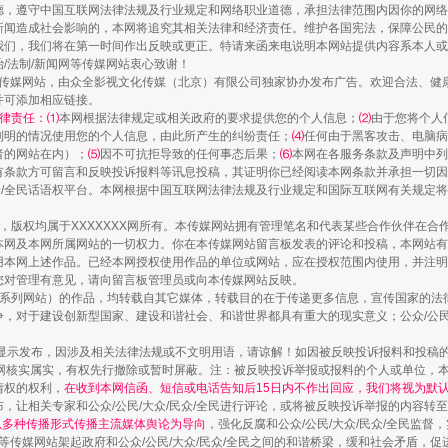
德，遵守中国互联网法律法规及行业规定和网络职业道德，承担法律范围内因你的网络
新闻造成社会影响的，本网将追究其相关法律和经济责任。维护各国宪法，保障公民的
我们，我们将在第一时间作出反映或更正。特请来函来电说明本网站提供内容系本人或
规模最大的光氢储一体化项目
治/法制/新闻网等传媒网站衷心致谢！
新闻网等传媒网站，由众全影视文化传媒（北京）有限公司独家协办发布广告。欢迎合法、
并可添加相应链接。
律责任：⑴
本网根据法律规定或相关政府的要求提供您的个人信息；
⑵
由于您将个人
列明的情况使用您的个人信息，由此所产生的纠纷责任；
⑷
任何由于黑客攻击、电脑病
者的网站在内）；
⑸
因不可抗拒导致的任何事态后果；
⑹
本网在各服务条款及声明中列
有条款方可留言和反映投诉报料等讯息投稿，其证明你已经阅读本网条款并承担一切因
民众/全民话语权平台。本网根据中国互联网法律法规及行业规定和国际互联网有关规定
作品，版权均属于XXXXXXX网所有。本传媒网站拥有管理笔名和代表某些合作伙伴在
本网及本网所属网站的一切权力。你在本传媒网站留言板发表的评论和投稿，本网站有
本网上述作品。已经本网授权使用作品的单位或网站，应在授权范围内使用，并注明“来
您对管理有意见，请向留言板管理员或向本传媒网站反映。
本传媒系列网站）的作品，均转载自其它媒体，转载目的在于传递更多信息，宣传国家的
，对于建设创新型国家、建设和谐社会、和谐世界都具有重大的现实意义；公众/公民/
镜头丨大暑三秋近
显示发布，因涉及相关法律法规或不文明用语，请谅解！如因被反映投诉报料和投稿
网核实属实，有权先行撤除或暂时屏蔽。注：被反映投诉举报或报料的个人或单位，
情权的权利，
在收到本网信函、短信或电话告知后15日内不作出回应，我们将视为默
，让相关专家和公众/公民/大众/民众/全民进行评论，或将被反映投诉举报的内容转
网以多种传播形式传播主流媒体舆论为导向
，强化反腐和公众/公民/大众/民众/全民监
等传媒网站架起政府和公众/公民/大众/民众/全民之间的和谐桥梁，缓和社会矛盾，