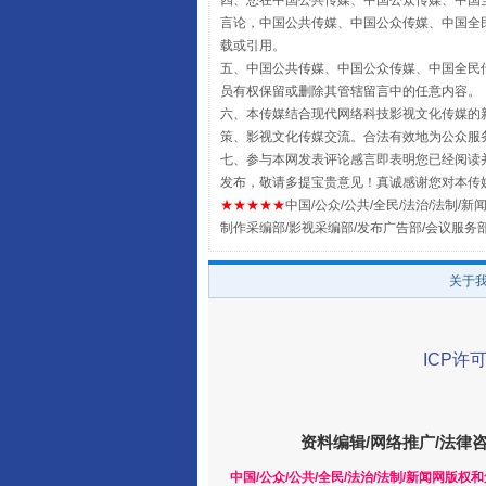
四、您在中国公共传媒、中国公众传媒、中国全民传媒Chin
言论，中国公共传媒、中国公众传媒、中国全民传媒China
载或引用。
五、中国公共传媒、中国公众传媒、中国全民传媒China 
员有权保留或删除其管辖留言中的任意内容。
六、本传媒结合现代网络科技影视文化传媒的新
策、影视文化传媒交流。合法有效地为公众服
七、参与本网发表评论感言即表明您已经阅读并
发布，敬请多提宝贵意见！真诚感谢您对本传
★★★★★
中国/公众/公共/全民/法治/法制/新闻
制作采编部/影视采编部/发布广告部/会议服务
全民健身五年计划来了！等你上
关于
ICP许可
资料编辑/网络推广/法律
中国/公众/公共/全民/法治/法制/新闻网版权