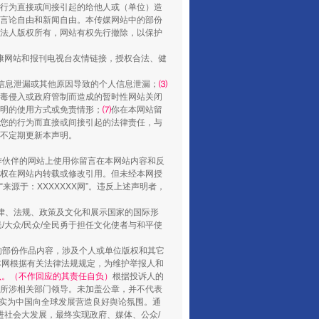
行为直接或间接引起的给他人或（单位）造
言论自由和新闻自由。本传媒网站中的部份
法人版权所有，网站有权先行撤除，以保护
走走走！国家喊你健身啦
健康网站和报刊电视台友情链接，授权合法、健
信息泄漏或其他原因导致的个人信息泄漏；
⑶
毒侵入或政府管制而造成的暂时性网站关闭
明的使用方式或免责情形；
⑺
你在本网站留
您的行为而直接或间接引起的法律责任，与
将不定期更新本声明。
合作伙伴的网站上使用你留言在本网站内容和反
权在网站内转载或修改引用。但未经本网授
源于：XXXXXXX网”。违反上述声明者，
法律、法规、政策及文化和展示国家的国际形
大众/民众/全民勇于担任文化使者与和平使
山西：不断增强治理腐败综合效能
的部份作品内容，涉及个人或单位版权和其它
本网根据有关法律法规规定，为维护举报人和
认。（不作回应的其责任自负）
根据投诉人的
至所涉相关部门领导。未加盖公章，并不代表
督，实为中国向全球发展营造良好舆论氛围。通
促进社会大发展，最终实现政府、媒体、公众/