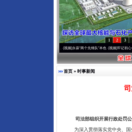
1
2
3
营20周年 深刻改变雪域高原..
·[视频]
永葆“两个先锋队”本色
·[视频]
牢记初心使命 奋
首页
»
时事新闻
司
司法部组织开展行政处罚公示
为深入贯彻落实党中央、国务