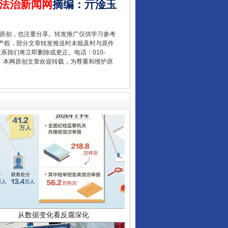
法治新闻网
摘编
：
亓淦玉
重原创，也注重分享。转发推广仅供学习参考
让核能赋能千行百业
产权，部分文章转发推送时未能及时与原作
联系我们将立即删除或更正。电话：010-
2 1号。本网原创文章欢迎转载，为尊重和维护原
从数据变化看反腐深化