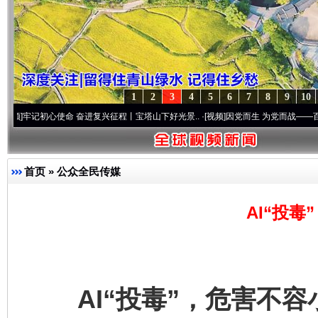
1
2
3
4
5
6
7
8
9
10
初心使命 奋进复兴征程丨宝塔山下好光景..
·[视频]
因党而生 为党而战——百年“纪”事⑧加
首页
»
公众全民传媒
AI“投
AI“投毒”，危害不容