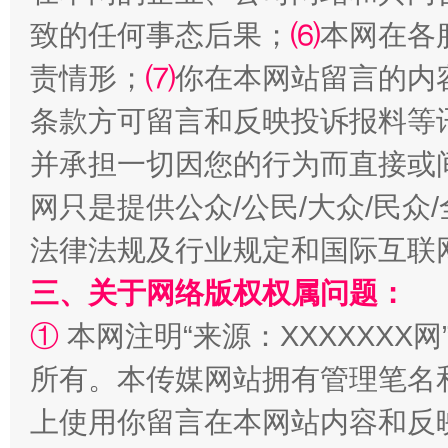
致的任何事态后果；
⑹
本网在各
责情形；
⑺
你在本网站留言的内
条款方可留言和反映投诉报料等
阿坝州三大球赛在茂县开幕
规模最
并承担一切因您的行为而直接或
网只是提供公众/公民/大众/民
法律法规及行业规定和国际互联
三、关于网络版权权属问题：
①
本网注明“来源：XXXXXXX网
所有。本传媒网站拥有管理笔名
上使用你留言在本网站内容和反
国家大学科技园优化重塑工作