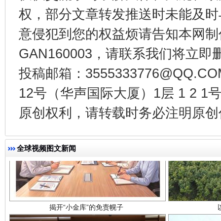
权，部分文章转发推送时未能及时
千年窑火 生生不息
一
意侵犯到您的权益烦请告知本网制作采编
GAN160003，请联系我们将立即删
投稿邮箱：3555333776@QQ
12号（华声国际大厦）1层 1 2
原创权利，请转载时务必注明原创作
揭开“小金库”的免责幌子
全球视频图文新闻