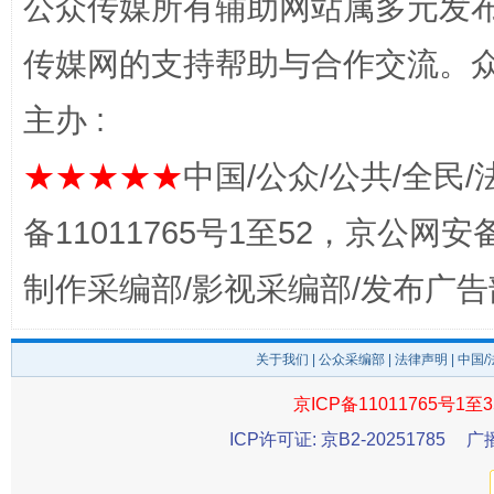
公众传媒所有辅助网站属多元发
传媒网的支持帮助与合作交流。
主办 :
★★★★★
中国/公众/公共/全民/
东山县通报“牛蛙产品抗生素超标问题”
法
备11011765号1至52，京公网安备：
制作采编部/影视采编部/发布广告
关于我们
|
公众采编部
|
法律声明
| 中国
京ICP备11011765号1至3
ICP许可证: 京B2-20251785
广
千年窑火 生生不息
一