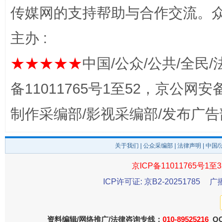
传媒网的支持帮助与合作交流。
主办 :
★★★★★
中国/公众/公共/全民/
完善运行机制助力责任有效落实
一纸欠条
备11011765号1至52，京公网安备：
制作采编部/影视采编部/发布广告
关于我们
|
公众采编部
|
法律声明
| 中国
京ICP备11011765号1至3
ICP许可证: 京B2-20251785
广
东山县通报“牛蛙产品抗生素超标问题”
法
资料编辑/网络推广/法律咨询专线：
010-89525216
QQ