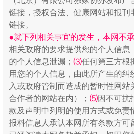
（北京）有限公司独家协办发布广
链接，授权合法、健康网站和报刊
揭开“小金库”的免责幌子
链接。
●就下列相关事宜的发生，本网不
相关政府的要求提供您的个人信息
的个人信息泄漏；
⑶
任何第三方根
用您的个人信息，由此所产生的纠
入或政府管制而造成的暂时性网站
受贿1.44亿！段成刚被判无期
从幼儿
合作者的网站在内）；
⑸
因不可抗
款及声明中列明的使用方式或免责
报料信息人承认本网所有条款方可