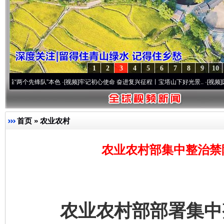
1
2
3
4
5
6
7
8
9
10
先锋队”本色
·[视频]
牢记初心使命 奋进复兴征程丨宝塔山下好光景..
·[视频]
因党而生 为
首页
»
农业农村
农业农村部集中整治禁
农业农村部部署集中整