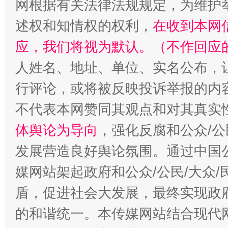
网根据有关法律法规规定，为维护
扯下公款旅游的“隐身衣”
如何以同
述权和知情权的权利，
在收到本网
应，我们将视为默认。（不作回应
人姓名、地址、单位、实名公布，让
行评论，或将被反映投诉举报的内
不代表本网赞同其观点和对其真实
体舆论为导向
，强化反腐和公众/公
“蜀中异人”王建安的艺术幻境
发展营造良好舆论氛围。通过中国公
媒网站架起政府和公众/公民/大众
盾，促进社会大发展，最终实现政府
的和谐统一。本传媒网站结合现代