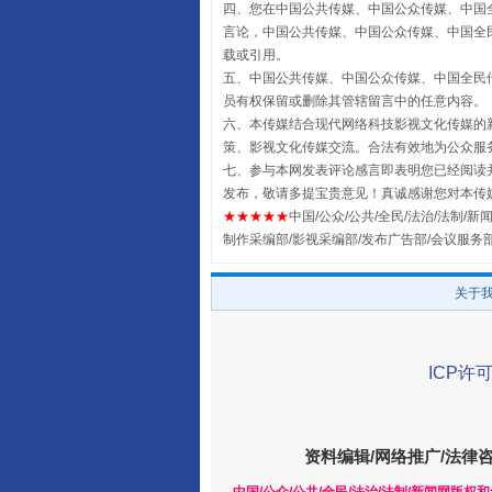
四、您在中国公共传媒、中国公众传媒、中国全民传媒Chin
言论，中国公共传媒、中国公众传媒、中国全民传媒China
载或引用。
五、中国公共传媒、中国公众传媒、中国全民传媒China 
员有权保留或删除其管辖留言中的任意内容。
六、本传媒结合现代网络科技影视文化传媒的新
策、影视文化传媒交流。合法有效地为公众服
七、参与本网发表评论感言即表明您已经阅读并
发布，敬请多提宝贵意见！真诚感谢您对本传
★★★★★
中国/公众/公共/全民/法治/法制/新闻
全民健身五年计划来了！等你上
制作采编部/影视采编部/发布广告部/会议服务
关于
ICP许可
资料编辑/网络推广/法律