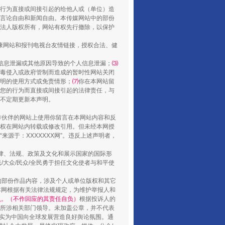
行为直接或间接引起的给他人或（单位）造
走走走！国家喊你健身啦
言论自由和新闻自由。本传媒网站中的部份
法人版权所有，网站有权先行撤除，以保护
健康网站和报刊电视台友情链接，授权合法、健
信息泄漏或其他原因导致的个人信息泄漏；
⑶
毒侵入或政府管制而造成的暂时性网站关闭
明的使用方式或免责情形；
⑺
你在本网站留
您的行为而直接或间接引起的法律责任，与
将不定期更新本声明。
合作伙伴的网站上使用你留言在本网站内容和反
权在网站内转载或修改引用。但未经本网授
源于：XXXXXXX网”。违反上述声明者，
山西：不断增强治理腐败综合效能
法律、法规、政策及文化和展示国家的国际形
大众/民众/全民勇于担任文化使者与和平使
的部份作品内容，涉及个人或单位版权和其它
本网根据有关法律法规规定，为维护举报人和
认。（不作回应的其责任自负）
根据投诉人的
至所涉相关部门领导。未加盖公章，并不代表
督，实为中国向全球发展营造良好舆论氛围。通