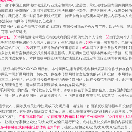
和免责声明：
德，遵守中国互联网法律法规及行业规定和网络职业道德，承担法律范围内因你的网络
规模最大的光氢储一体化项目
新闻造成社会影响的，本网将追究其相关法律和经济责任。维护各国宪法，保障公民的
我们，我们将在第一时间作出反映或更正。特请来函来电说明本网站提供内容系本人或
治/法制/新闻网等传媒网站衷心致谢！
新闻网等传媒网站，由众全影视文化传媒（北京）有限公司独家协办发布广告。欢迎合法、
并可添加相应链接。
律责任：⑴
本网根据法律规定或相关政府的要求提供您的个人信息；
⑵
由于您将个人
列明的情况使用您的个人信息，由此所产生的纠纷责任；
⑷
任何由于黑客攻击、电脑病
者的网站在内）；
⑸
因不可抗拒导致的任何事态后果；
⑹
本网在各服务条款及声明中列
有条款方可留言和反映投诉报料等讯息投稿，其证明你已经阅读本网条款并承担一切因
民众/全民话语权平台。本网根据中国互联网法律法规及行业规定和国际互联网有关规定
作品，版权均属于XXXXXXX网所有。本传媒网站拥有管理笔名和代表某些合作伙伴在
本网及本网所属网站的一切权力。你在本传媒网站留言板发表的评论和投稿，本网站有
本网上述作品。已经本网授权使用作品的单位或网站，应在授权范围内使用，并注明“来
您对管理有意见，请向留言板管理员或向本传媒网站反映。
镜头丨大暑三秋近
本传媒系列网站）的作品，均转载自其它媒体，转载目的在于传递更多信息，宣传国家的
，对于建设创新型国家、建设和谐社会、和谐世界都具有重大的现实意义；公众/公民/
显示发布，因涉及相关法律法规或不文明用语，请谅解！如因被反映投诉报料和投稿
网核实属实，有权先行撤除或暂时屏蔽。注：被反映投诉举报或报料的个人或单位，
情权的权利，
在收到本网信函、短信或电话告知后15日内不作出回应，我们将视为默
，让相关专家和公众/公民/大众/民众/全民进行评论，或将被反映投诉举报的内容转
网以多种传播形式传播主流媒体舆论为导向
，强化反腐和公众/公民/大众/民众/全民监