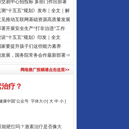
源交易中心招投标 多部门作出部署
测“十五五”规划》发布｜全文｜解
意见推动互联网基础资源高质量发展
署开展安全生产“打非治违”工作
设“十五五”规划》印发｜全文
国家要提升孩子们这些能力素养
频]
牢记初心使命 奋进复兴征程丨“转折之城”激荡..
·[视频]
牢记初心使命 奋进复兴征程丨
能发展，国务院常务会作最新部署⇒
网络推广投稿请点击这里>>
素治疗？
“健康中国”公众号
字体大小[
大
中
小
]
只能硬扛吗？激素治疗是否像大