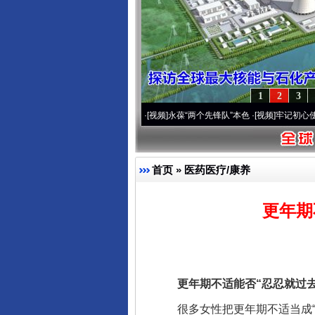
1
2
3
20周年 深刻改变雪域高原..
·[视频]
永葆“两个先锋队”本色
·[视频]
牢记初心使命 奋进
首页
»
医药医疗/康养
更年期
更年期不适能否“忍忍就过去”
很多女性把更年期不适当成“忍