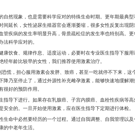
自然现象，也是需要科学应对的特殊生命时期。更年期最典型
时间延长，女性泌尿生殖器官会逐渐萎缩，很多女性反复出现阴
血管疾病的发生率明显升高，骨质疏松症的发生率也特别高。更
办法科学应对的。
康饮食、规律作息、适度运动，必要时在专业医生指导下服用
绝经年龄比较早的女性，我们推荐使用激素治疗。
实
一纸欠条伤亲情 巡回调解促和解..
恐慌，担心服用激素会发胖、致癌，甚至一吃就停不下来，这
下降乃至停止了，通过外源性补充雌孕激素，能够快速地缓解潮
有很好的预防作用。
指导下进行。如果存在乳腺癌、子宫内膜癌、血栓性疾病等高
是安全的。一旦开始使用激素，应在医生指导下定期进行体检。
生命中必然要经历的一个过程。通过自我调整、自我管理以及
康的中老年生活。