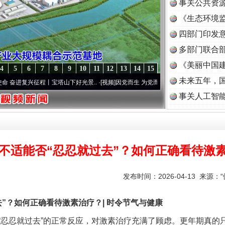
事关公共资
《生态环境监
读
四部门印发
多部门联合部
《美丽中国建
4
5
6
7
8
9
10
11
12
13
14
15
未来五年，
复兴征程丨宝塔山下好光景..
·[视频]
因党而生 为党而战——百年“纪”事⑧加强纪律..
·[视
事关人工智
不适能否“忍忍就过去”？如何正确看待激
发布时间：2026-04-13 来源：
？如何正确看待激素治疗？| 时令节气与健康
忍就过去”的正常反应，对激素治疗充满了顾虑。更年期真的