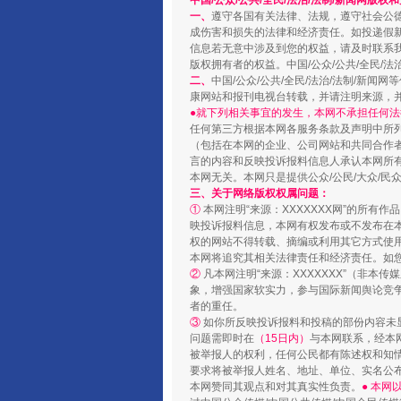
中国/公众/公共/全民/法治/法制/新闻网版权
一、
遵守各国有关法律、法规，遵守社会公
阿坝州三大球赛在茂县开幕
成伤害和损失的法律和经济责任。如投递假
信息若无意中涉及到您的权益，请及时联系
版权拥有者的权益。中国/公众/公共/全民/法
二、
中国/公众/公共/全民/法治/法制/
康网站和报刊电视台转载，并请注明来源，
●就下列相关事宜的发生，本网不承担任何法
任何第三方根据本网各服务条款及声明中所
（包括在本网的企业、公司网站和共同合作
言的内容和反映投诉报料信息人承认本网所
本网无关。本网只是提供公众/公民/大众/
三、关于网络版权权属问题：
①
本网注明“来源：XXXXXXX网”的所有
映投诉报料信息，本网有权发布或不发布在
权的网站不得转载、摘编或利用其它方式使用
本网将追究其相关法律责任和经济责任。如
国家大学科技园优化重塑工作
②
凡本网注明“来源：XXXXXXX”（非
象，增强国家软实力，参与国际新闻舆论竞争
者的重任。
③
如你所反映投诉报料和投稿的部份内容未
问题需即时在
（15日内）
与本网联系，经本
被举报人的权利，任何公民都有陈述权和知
要求将被举报人姓名、地址、单位、实名公布
本网赞同其观点和对其真实性负责。
● 本