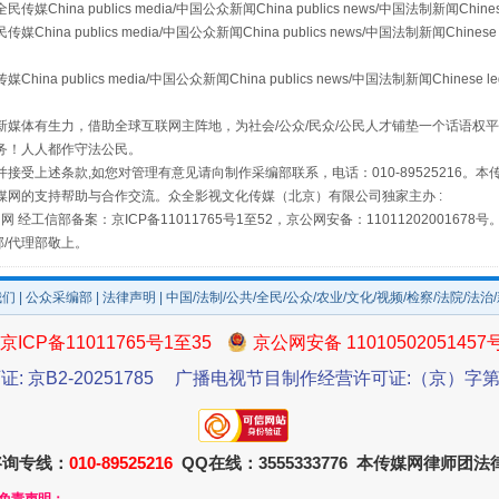
a publics media/中国公众新闻China publics news/中国法制新闻Chinese
 publics media/中国公众新闻China publics news/中国法制新闻Chinese 
publics media/中国公众新闻China publics news/中国法制新闻Chinese l
媒体有生力，借助全球互联网主阵地，为社会/公众/民众/公民人才铺垫一个话语权平
务！人人都作守法公民。
接受上述条款,如您对管理有意见请向制作采编部联系，电话：010-89525216。
媒网的支持帮助与合作交流。众全影视文化传媒（北京）有限公司独家主办 :
网 经工信部备案：京ICP备11011765号1至52，京公网安备：11011202001678号
场
事关残疾人未来5年
部/代理部敬上。
我们
|
公众采编部
|
法律声明
| 中国/法制/公共/全民/公众/农业/文化/视频/检察/法院/法治
京ICP备11011765号1至35
京公网安备 11010502051457
证: 京B2-20251785
广播电视节目制作经营许可证:（京）字第3
咨询专线：
010-89525216
QQ在线：3555333776 本传媒网律师团