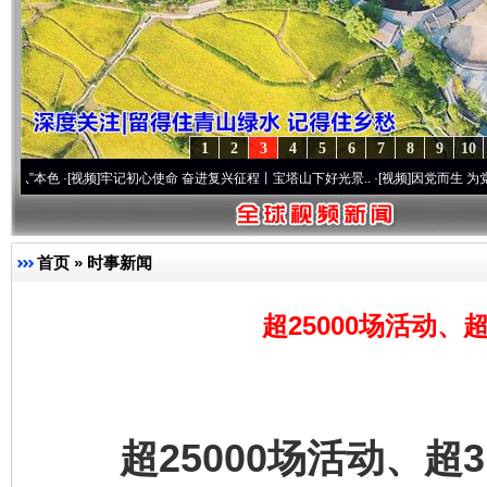
1
2
3
4
5
6
7
8
9
10
·[视频]
牢记初心使命 奋进复兴征程丨宝塔山下好光景..
·[视频]
因党而生 为党而战——百
首页
»
时事新闻
超25000场活动、超3
超25000场活动、超3.3