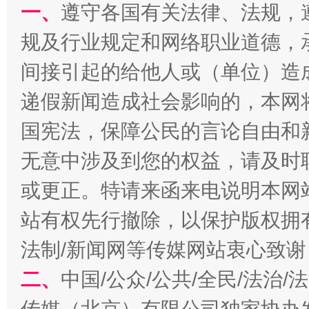
一、
遵守各国有关法律、法规，
千年窑火 生生不息
一
规及行业规定和网络职业道德，
间接引起的给他人或（单位）造
递假新闻造成社会影响的，本网
国宪法，保障公民的言论自由和
无意中涉及到您的权益，请及时
或更正。特请来函来电说明本网
揭开“小金库”的免责幌子
站有权先行撤除，以保护版权拥有者
法制/新闻网等传媒网站衷心致谢
二、
中国/公众/公共/全民/法治