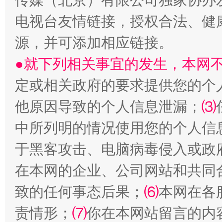
传媒（北京）有限公司独家协办
电视台友情链接，授权合法、健
源，并可添加相应链接。
受贿1.44亿！段成刚被判无期
从幼儿
●就下列相关事宜的发生，本网
定或相关政府的要求提供您的个
他原因导致的个人信息泄漏；
⑶
中所列明的情况使用您的个人信
于黑客攻击、电脑病毒侵入或政
在本网的企业、公司网站和共同
全民健身五年计划来了！等你上场
致的任何事态后果；
⑹
本网在各
责情形；
⑺
你在本网站留言的内