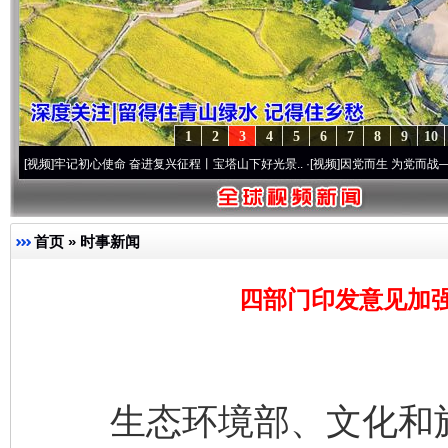
1
2
3
4
5
6
7
8
9
10
牢记初心使命 奋进复兴征程丨宝塔山下好光景..
·[视频]
因党而生 为党而战——百年“纪”
首页
»
时事新闻
四部门印发意见加
生态环境部、文化和旅