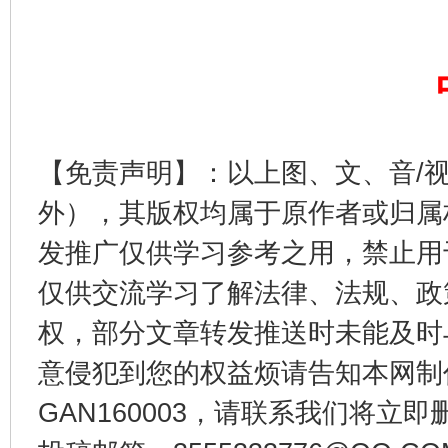
【免责声明】：以上图、文、音/
外），其版权均属于原作者或归属
东山县通报“牛蛙产品抗生素超标问题”
法
发推广仅供学习参考之用，禁止用
仅供交流学习了解法律、法规、政
权，部分文章转发推送时未能及时
意侵犯到您的权益烦请告知本网制作采编
GAN160003，请联系我们将立即删