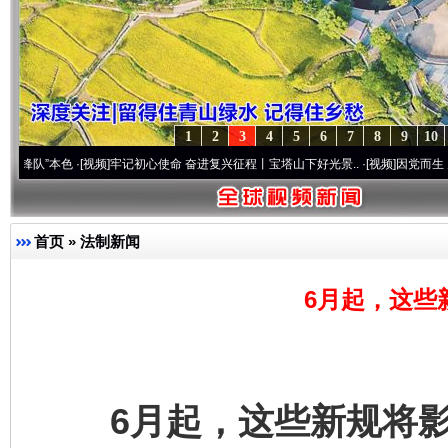
1
2
3
4
5
6
7
8
9
10
本色
·[视频]
牢记初心使命 奋进复兴征程丨宝塔山下好光景..
·[视频]
因党而生 为党而战——
首页
»
法制新闻
6月起，这些
6月起，这些新规将影