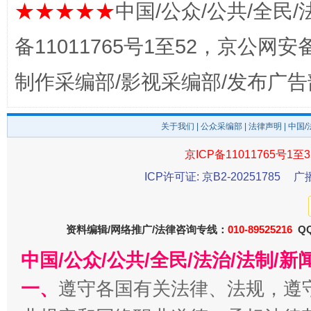
★★★★★
中国/公众/公共/全民/
备11011765号1至52，京公网安备：
制作采编部/影视采编部/发布广告
东山县通报“牛蛙产品抗生素超标问题”
法
关于我们
|
公众采编部
|
法律声明
| 中国
京ICP备11011765号1至3
ICP许可证: 京B2-20251785
广
资料编辑/网络推广/法律咨询专线：
010-89525216
QQ
中国/公众/公共/全民/法治/法制/
一、
遵守各国有关法律、法规，遵
千年窑火 生生不息
一