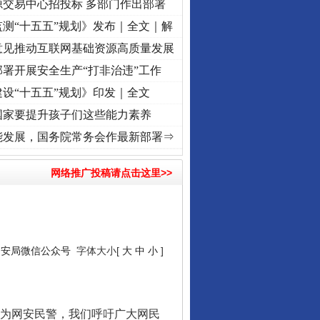
源交易中心招投标 多部门作出部署
测“十五五”规划》发布｜全文｜解
意见推动互联网基础资源高质量发展
署开展安全生产“打非治违”工作
设“十五五”规划》印发｜全文
国家要提升孩子们这些能力素养
使命 奋进复兴征程丨“转折之城”激荡..
·[视频]
牢记初心使命 奋进复兴征程丨红船起航处 
能发展，国务院常务会作最新部署⇒
网络推广投稿请点击这里>>
网安局微信公众号
字体大小[
大
中
小
]
为网安民警，我们呼吁广大网民