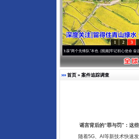
1
2
3
刻改变雪域高原..
·[视频]
永葆“两个先锋队”本色
·[视频]
牢记初心使命 奋进复兴征程丨宝
首页
»
案件追踪调查
谣言背后的“罪与罚”：这些
随着5G、AI等新技术快速发