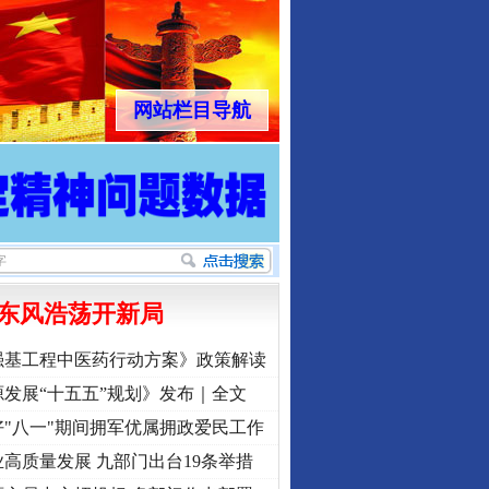
网站栏目导航
东风浩荡开新局
强基工程中医药行动方案》政策解读
发展“十五五”规划》发布｜全文
"八一"期间拥军优属拥政爱民工作
高质量发展 九部门出台19条举措