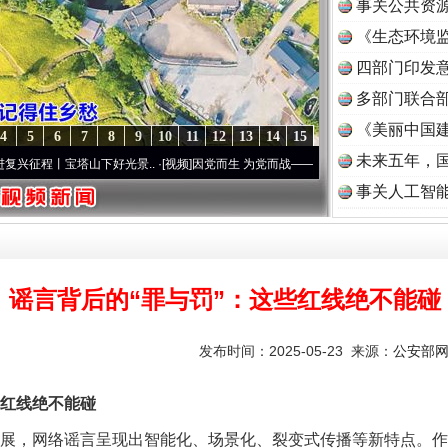
事关公共资
《生态环境监
读
四部门印发
多部门联合部
《美丽中国建
4
5
6
7
8
9
10
11
12
13
14
15
未来五年，
塔山下好光景..
·[视频]
因党而生 为党而战——百年“纪”事⑧加强纪律..
·[视频]
牢记初心
事关人工智
谣言背后的“罪与罚”：这些红线绝不能碰
发布时间：2025-05-23 来源：
公安部
红线绝不能碰
展，网络谣言呈现出智能化、场景化、裂变式传播等新特点。作