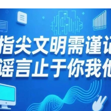
实
一纸欠条伤亲情 巡回调解促和解..