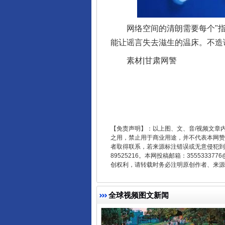
网络空间的清朗需要每个"指尖
能让谣言失去滋生的温床。不造
东山县通报“牛蛙产品抗生素超标问
素材|甘肃网警
【免责声明】：以上图、文、音/视频文章
之用，禁止用于商业用途，并不代表本网赞
者取得联系，若来源标注错误或无意侵犯到您的
89525216。本网投稿邮箱：355533
创权利，请转载时务必注明原创作者、来源：
千年窑火 生生不息
全球视频图文新闻