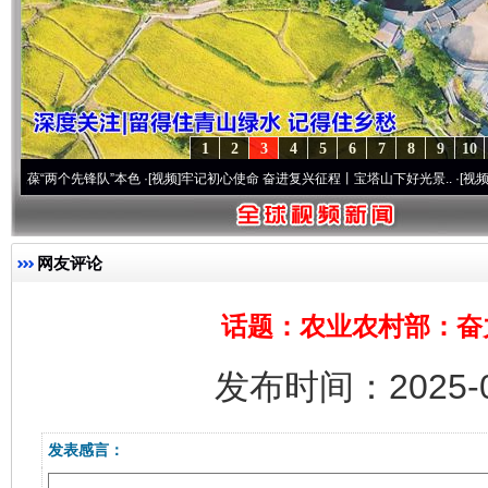
1
2
3
4
5
6
7
8
9
10
两个先锋队”本色
·[视频]
牢记初心使命 奋进复兴征程丨宝塔山下好光景..
·[视频]
因党而生
网友评论
话题：农业农村部：奋
发布时间：2025-0
发表感言：